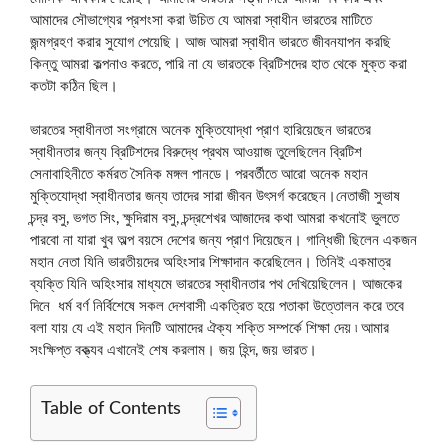
আমাদের সৌভাগ্যের প্রশংসা করা উচিত যে আমরা স্বাধীন ভারতের মাটিতে
জন্মগ্রহণ করার সুযোগ পেয়েছি। আজ আমরা স্বাধীন ভারতে জীবনযাপন করছি
কিন্তু আমরা কল্পনাও করতে, পারি না যে ভারতকে ব্রিটিশদের হাত থেকে মুক্ত করা
কতটা কঠিন ছিল।
ভারতের স্বাধীনতা সংগ্রামে অনেক মুক্তিযোদ্ধা প্রাণ হারিয়েছেন ভারতের
স্বাধীনতার জন্য ব্রিটিশদের বিরুদ্ধে প্রথম আওয়াজ তুলেছিলেন ব্রিটিশ
সেনাবাহিনীতে কর্মরত সৈনিক মঙ্গল পানডে। পরবর্তীতে আরো অনেক মহান
মুক্তিযোদ্ধা স্বাধীনতার জন্য তাদের সারা জীবন উৎসর্গ করেছেন।নেতাজী সুভাষ
চন্দ্র বসু, ভগত সিং, ক্ষুদিরাম বসু, চন্দ্রশেখর আজাদের কথা আমরা কখনোই ভুলতে
পারবো না যারা খুব অল্প বয়সে দেশের জন্য প্রাণ দিয়েছেন। গান্ধিজী ছিলেন একজন
মহান নেতা যিনি ভারতীয়দের অহিংসার শিক্ষাদান করেছিলেন। তিনিই একমাত্র
ব্যক্তি যিনি অহিংসার মাধ্যমে ভারতের স্বাধীনতার পথ দেখিয়েছিলেন। আজকের
দিনে ধর্ম বর্ণ নির্বিশেষে সকল দেশবাসী একত্রিত হয়ে পতাকা উত্তোলন করে তবে
বলা যায় যে এই মহান দিনটি আমাদের ঐক্য শক্তি সম্পর্কে শিক্ষা দেয় ৷ আমার
সংক্ষিপ্ত বক্ত্যব এখানেই শেষ করলাম। জয় হিন্দ, জয় ভারত।
Table of Contents