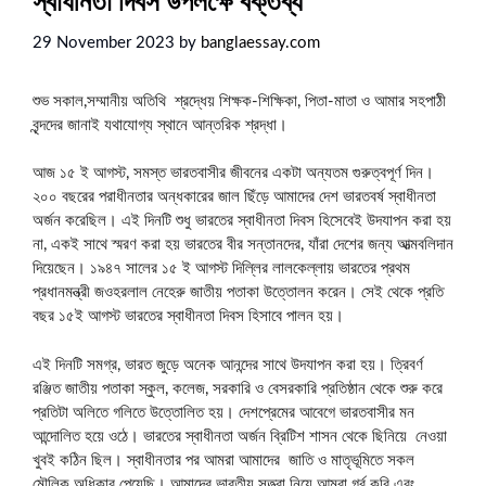
স্বাধীনতা দিবস উপলক্ষে বক্তব্য
29 November 2023
by
banglaessay.com
শুভ সকাল,সম্মানীয় অতিথি শ্রদ্ধেয় শিক্ষক-শিক্ষিকা, পিতা-মাতা ও আমার সহপাঠী
বৃন্দদের জানাই যথাযোগ্য স্থানে আন্তরিক শ্রদ্ধা।
আজ ১৫ ই আগস্ট, সমস্ত ভারতবাসীর জীবনের একটা অন্যতম গুরুত্বপূর্ণ দিন।
২০০ বছরের পরাধীনতার অন্ধকারের জাল ছিঁড়ে আমাদের দেশ ভারতবর্ষ স্বাধীনতা
অর্জন করেছিল। এই দিনটি শুধু ভারতের স্বাধীনতা দিবস হিসেবেই উদযাপন করা হয়
না, একই সাথে স্মরণ করা হয় ভারতের বীর সন্তানদের, যাঁরা দেশের জন্য আত্মবলিদান
দিয়েছেন। ১৯৪৭ সালের ১৫ ই আগস্ট দিল্লির লালকেল্লায় ভারতের প্রথম
প্রধানমন্ত্রী জওহরলাল নেহেরু জাতীয় পতাকা উত্তোলন করেন। সেই থেকে প্রতি
বছর ১৫ই আগস্ট ভারতের স্বাধীনতা দিবস হিসাবে পালন হয়।
এই দিনটি সমগ্র, ভারত জুড়ে অনেক আনন্দের সাথে উদযাপন করা হয়। ত্রিবর্ণ
রঞ্জিত জাতীয় পতাকা স্কুল, কলেজ, সরকারি ও বেসরকারি প্রতিষ্ঠান থেকে শুরু করে
প্রতিটা অলিতে গলিতে উত্তোলিত হয়। দেশপ্রেমের আবেগে ভারতবাসীর মন
আন্দোলিত হয়ে ওঠে। ভারতের স্বাধীনতা অর্জন ব্রিটিশ শাসন থেকে ছিনিয়ে নেওয়া
খুবই কঠিন ছিল। স্বাধীনতার পর আমরা আমাদের জাতি ও মাতৃভূমিতে সকল
মৌলিক অধিকার পেয়েছি। আমাদের ভারতীয় সত্ত্বা নিয়ে আমরা গর্ব করি এবং