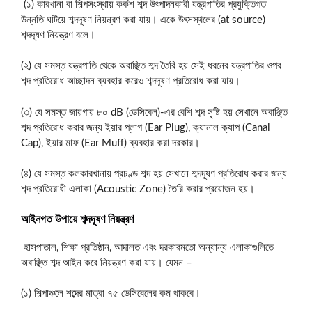
(১) কারখানা বা শিল্পসংস্থায় কর্কশ শব্দ উৎপাদনকারী যন্ত্রপাতির প্রযুক্তিগত
উন্নতি ঘটিয়ে শব্দদূষণ নিয়ন্ত্রণ করা যায়। একে উৎসস্থলের (at source)
শব্দদূষণ নিয়ন্ত্রণ বলে।
(২) যে সমস্ত যন্ত্রপাতি থেকে অবাঞ্ছিত শব্দ তৈরি হয় সেই ধরনের যন্ত্রপাতির ওপর
শব্দ প্রতিরোধ আচ্ছাদন ব্যবহার করেও শব্দদূষণ প্রতিরোধ করা যায়।
(৩) যে সমস্ত জায়গায় ৮০ dB (ডেসিবেল)-এর বেশি শব্দ সৃষ্টি হয় সেখানে অবাঞ্ছিত
শব্দ প্রতিরোধ করার জন্য ইয়ার প্লাগ (Ear Plug), ক্যানাল ক্যাপ (Canal
Cap), ইয়ার মাফ (Ear Muff) ব্যবহার করা দরকার।
(৪) যে সমস্ত কলকারখানায় প্রচণ্ড শব্দ হয় সেখানে শব্দদূষণ প্রতিরোধ করার জন্য
শব্দ প্রতিরোধী এলাকা (Acoustic Zone) তৈরি করার প্রয়োজন হয়।
আইনগত উপায়ে শব্দদূষণ নিয়ন্ত্রণ
হাসপাতাল, শিক্ষা প্রতিষ্ঠান, আদালত এবং দরকারমতো অন্যান্য এলাকাগুলিতে
অবাঞ্ছিত শব্দ আইন করে নিয়ন্ত্রণ করা যায়। যেমন –
(১) শিল্পাঞ্চলে শব্দের মাত্রা ৭৫ ডেসিবেলের কম থাকবে।