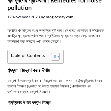
শব্দ দূষণের প্রতিকার | Remedies for noise
pollution
17 November 2023
by
banglaessay.com
অবাঞ্ছিত শব্দ মানুষের মধ্যে অস্বস্তির সৃষ্টি করে। সে কারণে কোলাহল বা অতিরিক্ত
অবাঞ্ছিত শব্দ, দূষণের পর্যায়ে পড়ে। প্রতিনিয়ত শব্দ দূষণের মাত্রা বেড়ে চলেছে যার
ফলস্বরূপ মানব জীবনের ওপর প্রভাব ফেলছে।
Table of Contents
শব্দদূষণ
নিয়ন্ত্রণ
করার
উপায়
শব্দদূষণ তিনভাবে প্রতিরোধ বা নিয়ন্ত্রণ করা যায়। যেমন – (১)প্রযুক্তিগত উপায়ে
শব্দদূষণ নিয়ন্ত্রণ (২)আইনগত উপায়ে শব্দদূষণ নিয়ন্ত্রণ (৩)ব্যক্তিগত এবং
জনশিক্ষার মাধ্যমে শব্দদূষণ নিয়ন্ত্রণ।
প্রযুক্তিগত উপায়ে শব্দদূষণ নিয়ন্ত্রণ