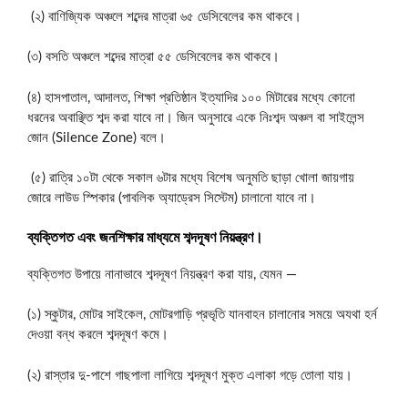
(২) বাণিজ্যিক অঞ্চলে শব্দের মাত্রা ৬৫ ডেসিবেলের কম থাকবে।
(৩) বসতি অঞ্চলে শব্দের মাত্রা ৫৫ ডেসিবেলের কম থাকবে।
(৪) হাসপাতাল, আদালত, শিক্ষা প্রতিষ্ঠান ইত্যাদির ১০০ মিটারের মধ্যে কোনো
ধরনের অবাঞ্ছিত শব্দ করা যাবে না। জিন অনুসারে একে নিঃশব্দ অঞ্চল বা সাইলেন্স
জোন (Silence Zone) বলে।
(৫) রাত্রি ১০টা থেকে সকাল ৬টার মধ্যে বিশেষ অনুমতি ছাড়া খোলা জায়গায়
জোরে লাউড স্পিকার (পাবলিক অ্যাড্রেস সিস্টেম) চালানো যাবে না।
ব্যক্তিগত এবং জনশিক্ষার মাধ্যমে শব্দদূষণ নিয়ন্ত্রণ।
ব্যক্তিগত উপায়ে নানাভাবে শব্দদূষণ নিয়ন্ত্রণ করা যায়, যেমন —
(১) স্কুটার, মোটর সাইকেল, মোটরগাড়ি প্রভৃতি যানবাহন চালানোর সময়ে অযথা হর্ন
দেওয়া বন্ধ করলে শব্দদূষণ কমে।
(২) রাস্তার দু-পাশে গাছপালা লাগিয়ে শব্দদূষণ মুক্ত এলাকা গড়ে তোলা যায়।