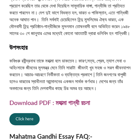
প্রয়োগ করেছিল তার থেকে দেখা দিয়েছিল সামুদায়িক দাঙ্গা, গান্ধীজি তা প্রতিহত
করতে পারলেন না। দেশ দুই ভাগে বিভক্ত হল, ভারত ও পাকিস্তান, এতে গান্ধিজী
অনেক আঘাত পান। তিনি সর্বদাই চেয়েছিলেন হিন্দু মুসলিমের ঐক্য ভারত, এক
মৌলবাদী হিন্দু প্রতিষ্ঠান·গান্ধীজিকে মুসলমান তোষনবাদী বলে অভিহিত করেন ১৯৪৮
সালের ৩০ শে জানুযার এদের মধ্যেই কোনো আততায়ী দ্বারা গুলিবিদ হন গান্ধিজী।
উপসংহার
কবিগুরু রবীন্দ্রনাথ তাকে মহাত্মা বলে ডাকতেন। কারণ,সত্য, প্রেম, ত্যাগ সেবা ও
অহিংসাকে জীবনের মূলমন্ত্র মেনে তিনি সারাটা জীবনই খুব সহজ ও সরল জীবনযাপন
করতেন। আচার-আচরণে নির্ভীকতা ও ব্যক্তিত্ব প্রকাশে | তিনি জনগণের বাপুজী
হলেও ভারতের স্বাধীনতা আন্দোলনের একজন সার্থক কর্ণধার। দেশের জন্য তাঁর
অবদানের জন্য তিনি দেশবাসীর কাছে চির অমর হয় আছেন।
Download PDF : মহাত্মা গান্ধী রচনা
Click here
Mahatma Gandhi Essay FAQ:-