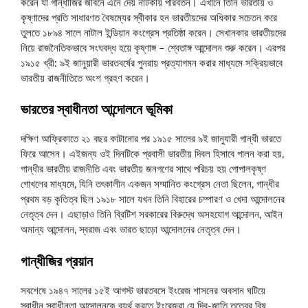
করেন যা গান্ধীজির জীবনে এনে দেয় নাটকীয় পরিবর্তন। এখানে তিনি ভারতীয় ও
কৃষ্ণাদের প্রতি সাধারণত বৈষম্যের স্বীকার হন ভারতীয়দের অধিকার সচেতন করে
তুলতে ১৮৯৪ সালে নাটাল ইন্ডিয়ান কংগ্রেস প্রতিষ্ঠা করেন। সেখানকার ভারতীয়দের
নিয়ে রাজনৈতিকভাবে সংঘবদ্ধ হয়ে কৃষ্ণাঙ্গ – শ্বেতাঙ্গ আন্দোলন শুরু করেন। এরপর
১৯১৫ খ্রী: ৯ই জানুয়ারী ভারতবর্ষের পুনরায় প্রত্যাগমন করার মাধ্যমে সক্রিয়ভাবে
ভারতীয় রাজনীতিতে অংশ গ্রহণ করেন।
ভারতের
স্বাধীনতা
আন্দোলনে
ভূমিকা
দক্ষিণ আফ্রিকাতে ২১ বছর কাটানোর পর ১৯১৫ সালের ৯ই জানুযারী গান্ধী ভারতে
ফিরে আসেন। এইজন্য ওই দিনটিকে প্রবাসী ভারতীয় দিবল হিসাবে পালন করা হয়,
গান্ধীর ভারতীয় রাজনীতি এবং ভারতীয় জনগণের সাথে পরিচয় হয় গোপালকৃষ্ণ
গোখলের মাধ্যমে, যিনি তৎকালীন একজন সম্মানিত কংগ্রেস নেতা ছিলেন, গান্ধীর
প্রথম বড় কৃতিত্ব ছিল ১৯১৮ সালে যখন তিনি বিহারের চম্পারণ ও খেদা আন্দোলনের
নেতৃত্ব দেন। এছাড়াও তিনি ব্রিটিশ সরকারের বিরুদ্ধে অসহযোগ আন্দোলন, আইন
অমান্য আন্দোলন, স্বরাজ এবং ভারত ছাড়ো আন্দোলনের নেতৃত্ব দেন।
গান্ধীজির
প্রয়ান
সবশেষে ১৯৪৭ সালের ১৫ই আগস্ট ভারতবসে ইংরেজ শাসনের অবসান ঘটিয়ে
স্বাধীন স্বাধীনতা আন্দোলনকে ব্যর্থ করতে ইংরেজরা যে দ্বি-জাতি তত্বের বিষ