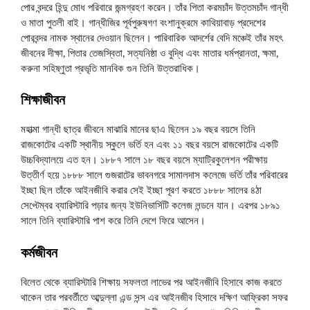
পোর বন্দরে হিন্দু মোধ পরিবারে জন্মগ্রহণ করেন। তাঁর পিতা করমচাঁদ উত্তমচাঁদ গান্ধী
ও মাতা পুতলী বাই। গান্ধীজির পূর্বপুরুষগণ বংশানুক্রমে কাথিয়াবাড় প্রদেশের
পোরবন্দর নামক স্থানের দেওয়ান ছিলেন। পারিবারিক আদর্শের বেদি মঞ্চেই তাঁর মহৎ
জীবনের দীক্ষা, পিতার তেজস্বিতা, সত্যনিষ্ঠা ও বুদ্ধি এবং মাতার ধর্মপ্রানতা, ক্ষমা,
করুনা সহিষ্ণুতা প্রভৃতি মানবিক গুন তিনি উত্তরাধিক।
শিক্ষাজীবন
মহাত্মা গান্ধী ছাত্র জীবনে মাঝারি মানের ছাএ ছিলেন ১৯ বছর বয়সে তিনি
রাজকোটের একটি স্থানীয় স্কুলে ভর্তি হন এবং ১১ বছর বয়সে রাজকোটের একটি
উচ্চবিদ্যালয়ে এত হন। ১৮৮৭ সালে ১৮ বছর বয়সে ম্যাট্রিকুলেশন পরীক্ষায়
উত্তীর্ণ হয়ে ১৮৮৮ সালে গুজরাটের ভাবনগরে সামালদাস কলেজে ভর্তি তাঁর পরিবারের
ইচ্ছা ছিল তাঁকে আইনজীবি করার সেই ইচ্ছা পূরণ করতে ১৮৮৮ সালের ৪ঠা
সেপ্টেম্বর ব্যারিস্টারি পড়ার জন্য ইউনিভার্সিটি কলেজ লন্ডনে যান। এরপর ১৮৯১
সালে তিনি ব্যারিস্টারি পাশ করে তিনি দেশে ফিরে আসেন।
কর্মজীবন
বিলেত থেকে ব্যারিস্টারি শিক্ষায় সফলতা লাভের পর আইনজীবি হিসাবে কাজ করতে
থাকেন তার পরবর্তীতে আব্দুল্লা এন্ড সন্স এর আইনজীব হিসাবে দক্ষিণ আফ্রিকা সফর