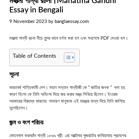
মহাত্মা গান্ধী রচনা।Mahatma Gandhi
Essay in Bengali
9 November 2023
by
banglaessay.com
মহাত্মা গান্ধী রচনা নীচে সুন্দর ভাবে বর্ণনা করা হল এবং সবশেষে PDF দেওয়া হল।
Table of Contents
সূচনা
ভারতবর্ষ শান্তিকামী দেশ। মহান সন্তান গান্ধীজী কে “ জাতির জনক ” বলা হয়
কারণ হিংসা কে তিনি অহিংসা দিয়ে জয় করার মন্ত্র শিখিয়ে ছিলেন। ইংরেজ
সরকারের বিরুদ্ধে ভারতের সাধারণ মানুষকে এই মন্ত্রের মধ্যে দিয়ে তিনি জাগিয়ে
তুলেছিলেন।
জন্ম
ও
বংশ
পরিচয়
মোহনদাস করমচাঁদ গান্ধী ১৮৬৯ খ্রী: ২রা অক্টোবর পুজরাটের কাথিয়াবাড় প্রদেশের