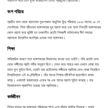
পরিবেশন করে তিনি মুগ্ধ করেছিলেন তিনটি প্রজন্মের শ্রোতাদের।
বংশ পরিচয়
প্রাচীন কাল থেকে খ্যাতনাম সুবংশজাত আধুনিক হিন্দু পরিবারে ১৯২৯ সালের ২৮ শে
সেপ্টেম্বর পিতা দ্বীননাথ মঙ্গেশকরের মুখ আলো করে এবং মাতা শিবন্তী মঙ্গেশকরের
কোল আলো করে ভূমিষ্ট হন তৎকালীন ছোটো শিশুরূপী বর্তমানকার দীর্ঘ সময়ের
আলোকে উদ্বেলিত জনপ্রিয় চেহারা লতা মঙ্গেশকর।
শিক্ষা
পারিবারিক কারণে লতা মঙ্গেশকরের বিদ্যালয়ে যাওয়া হয়ে ওঠেনি। তাঁর ছোটো বেলা
থেকে সঙ্গীতের প্রতি গভীর অনুরাগ ছিল। যেমন করে গাছের ধরন দেখলে বোঝা যায়
তাতে ফুল ফুটবে কিনা, তেমনি তার ছোটবেলার সঙ্গীতের প্রতিভা দেখে বোঝা গিয়েছিল
বিশ্ববিখ্যাত এই কণ্ঠশিল্পীকে। তাঁর গানের শিক্ষার দ্বীপশিখা জ্বলেছিল বাবার
কাছে। এভাবেই ক্রমান্বয়ে একের পর এক গানের আলো সূচিত করেছে। যার
ক্রিয়াকলাপ প্রকাশিত হয়েছে তার প্রতিভায়।
কর্মজীবন
পিতার মৃত্যুর পর মঙ্গেশকর পরিবারের পাশে এসে দাঁড়ায় মাস্টার বিনায়ক। লতার