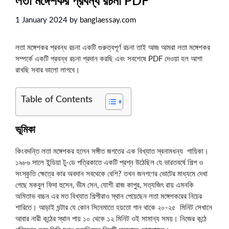
লতা মঙ্গেশকর প্রবন্ধ রচনা PDF
1 January 2024
by
banglaessay.com
লতা মঙ্গেশকর প্রবন্ধ রচনা একটি গুরুত্বপূর্ণ রচনা তাই আজ আমরা লতা মঙ্গেশকর
সম্পর্কে একটি প্রবন্ধ রচনা প্রদান করছি এবং সবশেষে PDF দেওয়া হল আশা
রাখছি সবার ভালো লাগবে।
Table of Contents
ভূমিকা
কিংবদন্তি লতা মঙ্গেশকর হলেন সঙ্গীত জগতের এক বিখ্যাত স্বনামধন্য গায়িকা।
১৯৮৬ সালে ইন্ডিয়া টু-ডে পত্রিকাতে একটি প্রশ্ন উঠেছিল যে ভারতবর্ষে শিল্প ও
সংস্কৃতি ক্ষেত্রে কার অবদান সবথেকে বেশি? তখন জনগণের ভোটের মাধ্যমে দেখা
গেছে মকবুল ফিদা হুসেন, ভীম সেন, যোশী রাজ কাপুর, সত্যজিৎ রায় এমনকি
অমিতাভ বচ্চন এর মত বিখ্যাত শিল্পীরাও স্থান পেয়েছেন লতা মঙ্গেশকরের নিচের
শারিতে। আড়াই ঘন্টার যে কোন সিনেমাতে হয়তো গান থাকে ২০-২৫ মিনিট সেখানে
আবার নারী কন্ঠের স্থান পায় ১০ থেকে ১২ মিনিট ওই সামান্য সময়। নিজের কন্ঠে