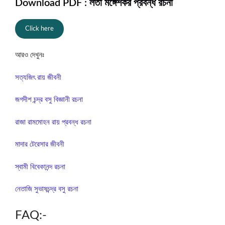
Download PDF : লতা মঙ্গেশকর প্রবন্ধ রচনা
Click here
আরও দেখুনঃ
সত্যজিৎ রায় জীবনী
জগদীশ চন্দ্র বসু বিজ্ঞানী রচনা
রাজা রামমোহন রায় প্রবন্ধ রচনা
মাদার টেরেসার জীবনী
স্বামী বিবেকানন্দ রচনা
নেতাজি সুভাষচন্দ্র বসু রচনা
FAQ:-