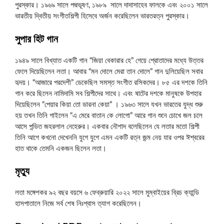
পুরস্কার। ১৯৬৯ সালে পদ্মভূষণ, ১৯৮৯ সালে দাদাসাহেব ফালকে এবং ২০০১ সালে
ভারতীয় দ্বিতীয় সংগীতশিল্পী হিসেবে অর্জন করেছিলেন ভারতরত্ন পুরস্কার।
সুপার হিট গান
১৯৪৯ সালে বিখ্যাত একটি গান “জিয়া বেকারার হে” গেয়ে শ্রোতাদের মধ্যে উত্তর
ফেলে দিয়েছিলেন লতা। আবার “মন দোলে মেরা তান দোলে” গান দুলিয়েছিল সবার
হৃদয়। “আজারে পরদেশী” ডেকেছিল সমস্ত সংগীত রসিকদের। ৮৫ এর দশকে তিনি
গান করে ছিলেন নামিদামি সব শিল্পীদের সাথে। এবং ষাটের দশকে মানুষকে উপহার
দিয়েছিলেন “পেয়ার কিয়া তো ডারনা কেয়া” । ১৯৬৩ সালে যখন ভারতের যুদ্ধ শুরু
হয় তখন তিনি গাইলেন “এ মেরে বাতান কে লোগো” আরে গান শুনে চোখে জল চলে
আসে পন্ডিত জহরলাল নেহেরুর। একবার নৌশাদ বলেছিলেন যে লতার মতো শিল্পী
তিনি আগে কখনো দেখেননি যুগে যুগে এমন একটি রত্ন জন্ম নেয় যার ওপর ঈশ্বরের
হাত থাকে তেমনি একজন ছিলেন লতা।
মৃত্যু
লতা মঙ্গেশকর ৯২ বছর বয়সে ৬ ফেব্রুয়ারি ২০২২ সালে মুম্বাইয়ের ব্রিচ ক্যান্ডি
হাসপাতালে নিজে সর্ব শেষ নিঃশ্বাস ত্যাগ করেছিলেন।