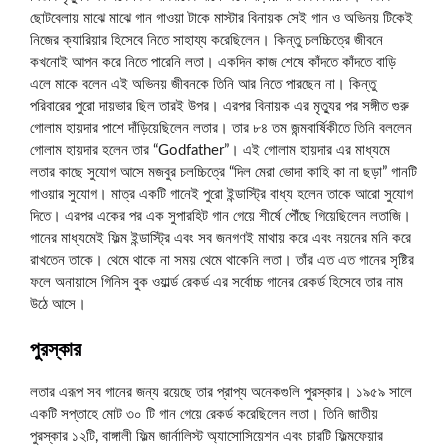
ছোটবেলায় মাঝে মাঝে গান গাওয়া টাকে মাস্টার বিনায়ক সেই গান ও অভিনয় টিকেই
নিজের ক্যারিয়ার হিসেবে নিতে সাহায্য করেছিলেন। কিন্তু চলচ্চিত্রে জীবনে
কখনোই আপন করে নিতে পারেনি লতা। একদিন কাজ শেষে কাঁদতে কাঁদতে বাড়ি
এলে মাকে বলেন এই অভিনয় জীবনকে তিনি আর নিতে পারছেন না। কিন্তু
পরিবারের পুরো দায়ভার ছিল তারই উপর। এরপর বিনায়ক এর মৃত্যুর পর সঙ্গীত গুরু
গোলাম হায়দার পাশে দাঁড়িয়েছিলেন লতার। তার ৮৪ তম জন্মবার্ষিকীতে তিনি বললেন
গোলাম হায়দার হলেন তার “Godfather”। এই গোলাম হায়দার এর মাধ্যমে
লতার কাছে সুযোগ আসে মজবুর চলচ্চিত্রে “দিল মেরা ভোদা কাহি কা না ছড়া” গানটি
গাওয়ার সুযোগ। মাত্র একটি গানেই পুরো ইন্ডাস্ট্রি বাধ্য হলেন তাকে আরো সুযোগ
দিতে। এরপর একের পর এক সুপারহিট গান গেয়ে শীর্ষে পৌঁছে গিয়েছিলেন লতাজি।
গানের মাধ্যমেই ফিল্ম ইন্ডাস্ট্রি এবং সব জনগণই মাথায় করে এবং নয়নের মনি করে
রাখতেন তাকে। থেমে থাকে না সময় থেমে থাকেনি লতা। তাঁর এত এত গানের সৃষ্টির
ফলে অনায়াসে গিনিস বুক ওয়ার্ল্ড রেকর্ড এর সর্বোচ্চ গানের রেকর্ড হিসেবে তার নাম
উঠে আসে।
পুরস্কার
লতার এরূপ সব গানের জন্য রয়েছে তার প্রাপ্য অনেকগুলি পুরস্কার। ১৯৫৯ সালে
একটি সপ্তাহে মোট ৩০ টি গান গেয়ে রেকর্ড করেছিলেন লতা। তিনি জাতীয়
পুরস্কার ১২টি, বাঙ্গালী ফিল্ম জার্নালিস্ট অ্যাসোসিয়েশন এবং চারটি ফিল্মফেয়ার