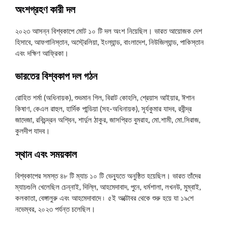
অংশগ্রহণ কারী দল
২০২৩ আসন্ন বিশ্বকাপে মোট ১০ টি দল অংশ নিয়েছিল। ভারত আয়োজক দেশ
হিসাবে, আফগানিস্তান, অস্ট্রেলিয়া, ইংল্যান্ড, বাংলাদেশ, নিউজিল্যান্ড, পাকিস্তান
এবং দক্ষিণ আফ্রিকা।
ভারতের বিশ্বকাপ দল গঠন
রোহিত শর্মা (অধিনায়ক), শুভমান গিল, বিরাট কোহলি, শ্রেয়াস আইয়ার, ঈশান
কিষাণ, কেএল রাহুল, হার্দিক পান্ডিয়া (সহ-অধিনায়ক), সূর্যকুমার যাদব, রবীন্দ্র
জাদেজা, রবিচন্দ্রন অশ্বিন, শার্দুল ঠাকুর, জাসপ্রিত বুমরাহ, মো.শামী, মো.সিরাজ,
কুলদীপ যাদব।
স্থান এবং সময়কাল
বিশ্বকাপের সমস্ত ৪৮ টি ম্যাচ ১০ টি ভেন্যুতে অনুষ্ঠিত হয়েছিল। ভারত তাঁদের
ম্যাচগুলি খেলেছিল চেন্নাই, দিল্লি, আহমেদাবাদ, পুনে, ধর্মশালা, লখনউ, মুম্বাই,
কলকাতা, বেঙ্গালুরু এবং আহমেদাবাদে ৷ ৫ই অক্টোবর থেকে শুরু হয়ে যা ১৯শে
নভেম্বর, ২০২৩ পর্যন্ত চলেছিল।