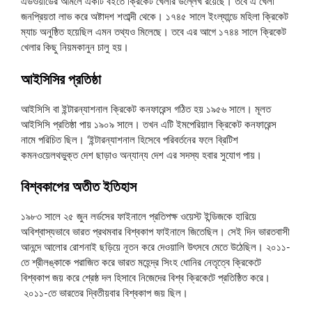
এডওয়ার্ডের আমলে একটি বইতে ক্রিকেট খেলার উল্লেখ রয়েছে। তবে এ খেলা
জনপ্রিয়তা লাভ করে অষ্টাদশ শতাব্দী থেকে। ১৭৪৫ সালে ইংল্যান্ডে মহিলা ক্রিকেট
ম্যাচ অনুষ্ঠিত হয়েছিল এমন তথ্যও মিলেছে। তবে এর আগে ১৭৪৪ সালে ক্রিকেট
খেলার কিছু নিয়মকানুন চালু হয়।
আইসিসির প্রতিষ্ঠা
আইসিসি বা ইন্টারন্যাশনাল ক্রিকেট কনফারেন্স গঠিত হয় ১৯৫৬ সালে। মূলত
আইসিসি প্রতিষ্ঠা পায় ১৯০৯ সালে। তখন এটি ইমপেরিয়াল ক্রিকেট কনফারেন্স
নামে পরিচিত ছিল। ‘ইন্টারন্যাশনাল হিসেবে পরিবর্তনের ফলে ব্রিটিশ
কমনওয়েলথভুক্ত দেশ ছাড়াও অন্যান্য দেশ এর সদস্য হবার সুযোগ পায়।
বিশ্বকাপের অতীত ইতিহাস
১৯৮৩ সালে ২৫ জুন লর্ডসের ফাইনালে প্রতিপক্ষ ওয়েস্ট ইন্ডিজকে হারিয়ে
অবিশ্বাস্যভাবে ভারত প্রথমবার বিশ্বকাপ ফাইনালে জিতেছিল। সেই দিন ভারতবাসী
আনন্দে আলোর রোশনাই ছড়িয়ে নূতন করে দেওয়ালি উৎসবে মেতে উঠেছিল। ২০১১-
তে শ্রীলঙ্কাকে পরাজিত করে ভারত মহেন্দ্র সিংহ ধোনির নেতৃত্বে ক্রিকেটে
বিশ্বকাপ জয় করে শ্রেষ্ঠ দল হিসাবে নিজেদের বিশ্ব ক্রিকেটে প্রতিষ্ঠিত করে।
২০১১-তে ভারতের দ্বিতীয়বার বিশ্বকাপ জয় ছিল।