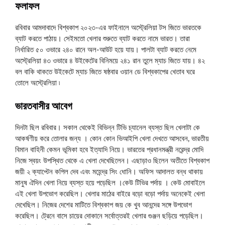
ফলাফল
রবিবার আমদাবাদে বিশ্বকাপ ২০২৩-এর ফাইনালে অস্ট্রেলিয়া টস জিতে ভারতকে
ব্যাট করতে পাঠায়। সেইমতো খেলার শুরুতে ব্যাট করতে নামে ভারত। তারা
নির্ধারিত ৫০ ওভারে ২৪০ রানে অল-আউট হয়ে যায়। পালটা ব্যাট করতে নেমে
অস্ট্রেলিয়া ৪৩ ওভারে ৪ উইকেটের বিনিময়ে ২৪১ রান তুলে ম্যাচ জিতে যায়। ৪২
বল বাকি থাকতে উইকেটে ম্যাচ জিতে ষষ্ঠবার ওয়ান ডে বিশ্বকাপের খেতাব ঘরে
তোলে অস্ট্রেলিয়া ৷
ভারতবাসীর আবেগ
দিনটা ছিল রবিবার। সকাল থেকেই বিভিন্ন টিভি চ্যানেল ব্যস্ত ছিল খেলাটা কে
আকর্ষণীয় করে তোলার জন্য । কোন কোন ভিআইপি খেলা দেখতে আসবেন, ভারতীয়
বিমান বাহিনী কেমন ভূমিকা হবে ইত্যাদি নিয়ে। ভারতের প্রধানমন্ত্রী নরেন্দ্র মোদি
নিজে স্বয়ং উপস্থিত থেকে এ খেলা দেখেছিলেন। এছাড়াও ছিলেন অতীতে বিশ্বকাপ
জয়ী ২ ক্যাপ্টেন কপিল দেব এবং মহেন্দ্র সিং ধোনি। অফিস আদালত বন্ধ থাকায়
মানুষ ঐদিন খেলা নিয়ে ব্যস্ত হয়ে পড়েছিল ।কেউ টিভির পর্দায় । কেউ মোবাইলে
এই খেলা উপভোগ করেছিল। খেলার মাঠের বাইরে বড়ো বড়ো পর্দায় অনেকেই খেলা
দেখেছিল। নিজের দেশের মাটিতে বিশ্বকাপ জয় কে খুব আনন্দের সঙ্গে উপভোগ
করেছিল। ট্রেনে বাসে চায়ের দোকানে সর্বোত্তরই খেলার গুঞ্জন ছড়িয়ে পড়েছিল।