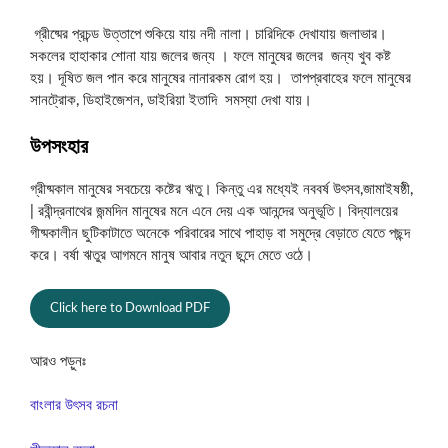
গ্রীষ্মের প্রচন্ড উত্তাপে শুকিয়ে যায় নদী নালা। চারিদিকে দেখাযায় জলাভার।
সকলের হাহাকার শোনা যায় জলের জন্য । ফলে মানুষের জলের জন্য খুব কষ্ট
হয়। দূষিত জল পান করে মানুষের নানারকম রোগ হয়। তাপপ্রবাহের ফলে মানুষের
সানট্রোক, ডিহাইজেশন, ডাইরিয়া ইতাদি সমস্যা দেখা যায়।
উপসংহার
গ্রীষ্মকাল মানুষের সবচেয়ে কষ্টের ঋতু। কিন্তু এর মধ্যেই নববর্ষ উৎসব,জামাইষষ্ঠী,
| রবীন্দ্রনাথের জন্মদিন মানুষের মনে এনে দেয় এক আনন্দের অনুভূতি। বিদ্যালয়ের
গীষ্মকালীন ছুটিকাটাতে অনেকে পরিবারের সাথে পাহাড় বা সমুদ্রে বেড়াতে যেতে পছন্দ
করে। বর্ষা ঋতুর আগমনে মানুষ আবার নতুন ছন্দে মেতে ওঠে।
Click here to Download PDF
আরও পড়ুনঃ
বাংলার উৎসব রচনা