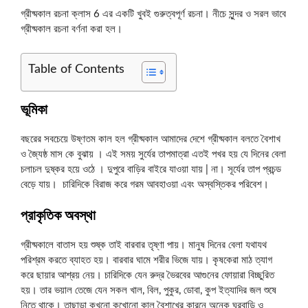
গ্রীষ্মকাল রচনা ক্লাস 6 এর একটি খুবই গুরুত্বপূর্ণ রচনা। নীচে সুন্দর ও সরল ভাবে
গ্রীষ্মকাল রচনা বর্ণনা করা হল।
Table of Contents
ভূমিকা
বছরের সবচেয়ে উষ্ণতম কাল হল গ্রীষ্মকাল আমাদের দেশে গ্রীষ্মকাল বলতে বৈশাখ
ও জ্যৈষ্ঠ মাস কে বুঝায় । এই সময় সুর্যের তাপমাত্রা এতই পখর হয় যে দিনের বেলা
চলাচল দুষ্কর হয়ে ওঠে । দুপুরে বাড়ির বাইরে যাওয়া যায় | না। সূর্যের তাপ প্রচন্ড
বেড়ে যায়। চারিদিকে বিরাজ করে গরম আবহাওয়া এবং অস্বস্তিকর পরিবেশ।
প্রাকৃতিক
অবস্থা
গ্রীষ্মকালে বাতাস হয় শুষ্ক তাই বারবার তৃষ্ণা পায়। মানুষ দিনের বেলা যথাযথ
পরিশ্রম করতে ব্যাহত হয়। বারবার ঘামে শরীর ভিজে যায়। কৃষকেরা মাঠ ত্যাগ
করে ছায়ার আশ্রয় নেয়। চারিদিকে যেন রুদ্র ভৈরবের আগুনের ফোয়ারা বিচ্ছুরিত
হয়। তার ভয়াল তেজে যেন সকল খাল, বিল, পুকুর, ডোবা, কুপ ইত্যাদির জল শুষে
নিতে থাকে। তাছাড়া কখনো কখোনো কাল বৈশাখের কারনে অনেক ঘরবাড়ি ও