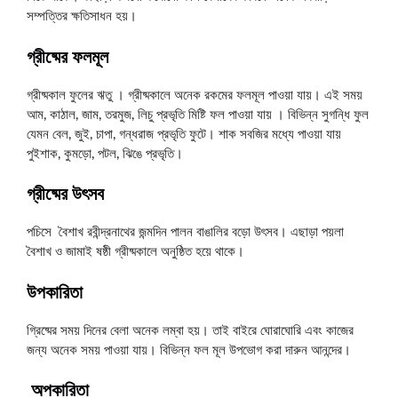
সম্পত্তির ক্ষতিসাধন হয়।
গ্রীষ্মের
ফলমূল
গ্রীষ্মকাল ফুলের ঋতু । গ্রীষ্মকালে অনেক রকমের ফলমূল পাওয়া যায়। এই সময়
আম, কাঠাল, জাম, তরমুজ, লিচু প্রভৃতি মিষ্টি ফল পাওয়া যায় । বিভিন্ন সুগন্ধি ফুল
যেমন বেল, জুই, চাপা, গন্ধরাজ প্রভৃতি ফুটে। শাক সবজির মধ্যে পাওয়া যায়
পুইশাক, কুমড়ো, পটল, ঝিঙে প্রভৃতি।
গ্রীষ্মের উৎসব
পচিসে বৈশাখ রবীন্দ্রনাথের জন্মদিন পালন বাঙালির বড়ো উৎসব। এছাড়া পয়লা
বৈশাখ ও জামাই ষষ্ঠী গ্রীষ্মকালে অনুষ্ঠিত হয়ে থাকে।
উপকারিতা
গ্রিষ্মের সময় দিনের বেলা অনেক লম্বা হয়। তাই বাইরে ঘোরাঘোরি এবং কাজের
জন্য অনেক সময় পাওয়া যায়। বিভিন্ন ফল মূল উপভোগ করা দারুন আনন্দের।
অপকারিতা