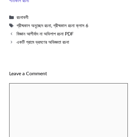
শীতকাল রচনা
Categories
রচনাবলী
Tags
গ্রীষ্মকাল অনুচ্ছেদ রচনা
,
গ্রীষ্মকাল রচনা ক্লাস 6
বিজ্ঞান আশীর্বাদ না অভিশাপ রচনা PDF
একটি গ্রামে ভ্রমণের অভিজ্ঞতা রচনা
Leave a Comment
Comment